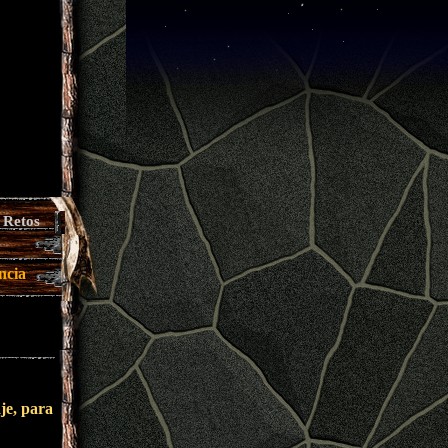
Retos
ncia
aje, para