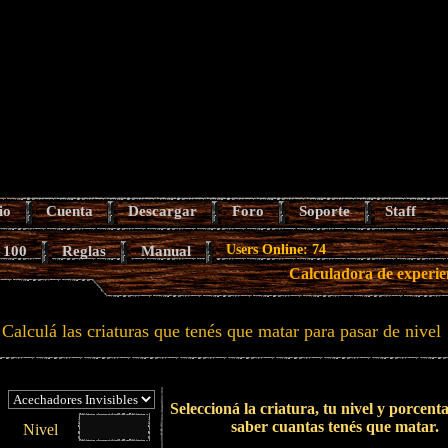
io
Cuenta
Descargar
Foro
Soporte
Staff
 100
Reglas
Manual
Users Online: 74
Calculadora de experie
Calculá las criaturas que tenés que matar para pasar de nivel
Seleccioná la criatura, tu nivel y porcent
saber cuantas tenés que matar.
Nivel