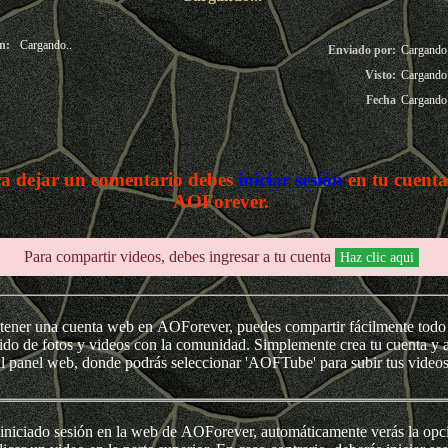
n:
Cargando..
Enviado por:
Cargando.
Visto:
Cargando.
Fecha
Cargando
a dejar un comentario debes
iniciar sesión
en tu cuenta
AOForever.
Para compartir videos, debes ingresar a tu cuenta
Haz clic aqui
tener una cuenta web en AOForever, puedes compartir fácilmente todo
ido de fotos y videos con la comunidad. Simplemente crea tu cuenta y 
al panel web, donde podrás seleccionar 'AOFTube' para subir tus video
iniciado sesión en la web de AOForever, automáticamente verás la opción de