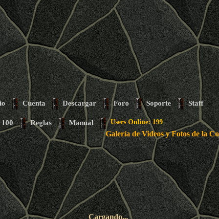
io
Cuenta
Descargar
Foro
Soporte
Staff
 100
Reglas
Manual
Users Online: 199
Galería de Videos y Fotos de la
Cargando...