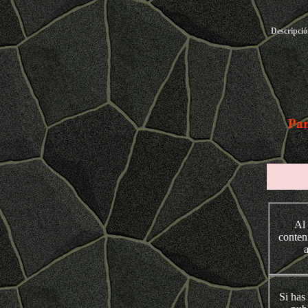
Descripció
Par
Al 
conten
Si has 