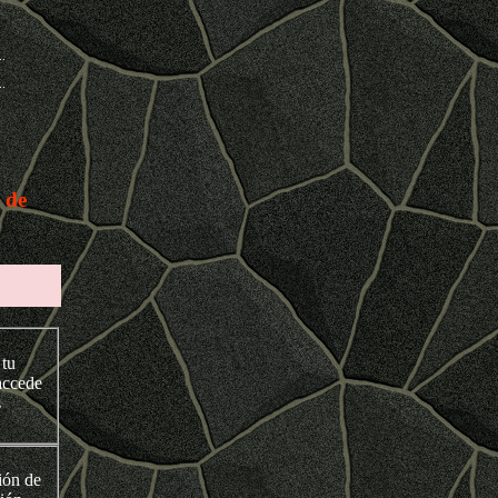
.
.
 de
 tu
accede
s