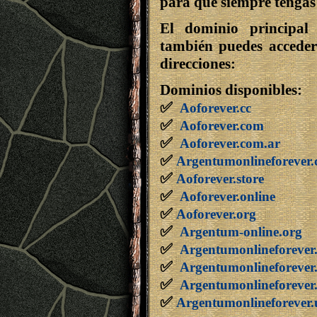
para que siempre tengas 
El dominio principal
también puedes acceder
direcciones:
Dominios disponibles:
✅
Aoforever.cc
✅
Aoforever.com
✅
Aoforever.com.ar
✅
Argentumonlineforever
✅
Aoforever.store
✅
Aoforever.online
✅
Aoforever.org
✅
Argentum-online.org
✅
Argentumonlineforever.
✅
Argentumonlineforever.
✅
Argentumonlineforever
✅
Argentumonlineforever.