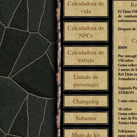
Calculadora de
Re
vida
El Titán #1
de combat
enfrentaron 
Calculadora de
Después de s
NPCs
C
BMW
Calculadora de
Por consagr
trabajo
150 cofres
Gema colecc
2 meses de
Rol Titán e
Listado de
Armadura d
personajes
Segundo Pu
ZERKON
Changelog
Como subcam
50 cofres
Gema colecc
Subastas
1 mes de P
Túnica blan
Felicitamos
Muro de los
entre todos 