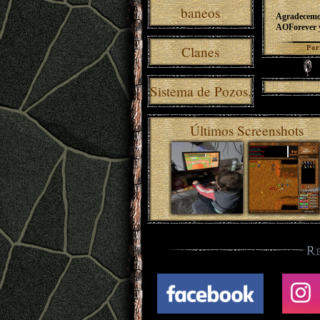
baneos
Agradecemos
AOForever y
Clanes
Po
Sistema de Pozos.
Últimos Screenshots