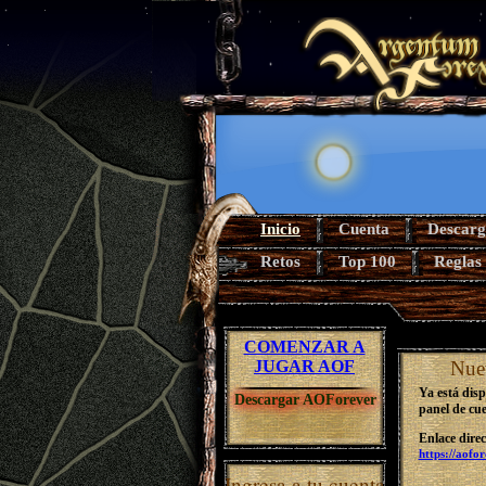
Inicio
Cuenta
Descarg
Retos
Top 100
Reglas
COMENZAR A
JUGAR AOF
Nue
Ya está dis
Descargar AOForever
panel de cue
Enlace direc
https://aofo
Ingresa a tu cuenta