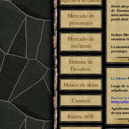
Desde ahí po
de Persona
Mercado de
intercambio
puede abrir 
personajes
Incluye fil
Mercado de
encontrar r
oro/items
Lo encontrás
personajes.
Sistema de
Desafios.
#
La Subasta
Museo de skins
Luego de va
adjudicado
Para ver la 
Cuarzos
https://aofor
Agradecemos
de esta nue
Ruleta AOF