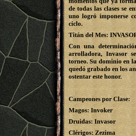
momentos que ya forman
de todas las clases se e
uno logró imponerse co
ciclo.
Titán del Mes: INVASO
Con una determinació
arrolladora,
Invasor
se
torneo. Su dominio en l
quedó grabado en los an
ostentar este honor.
Campeones por Clase:
Magos:
Invoker
Druidas:
Invasor
Clérigos:
Zezima