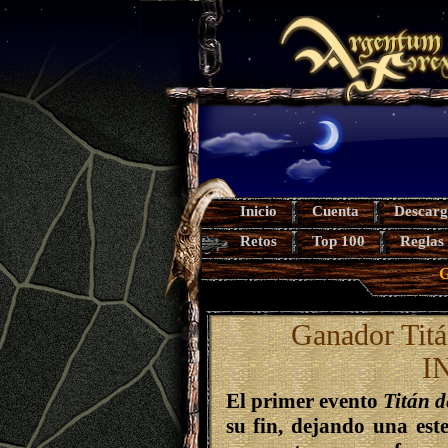
Inicio
Cuenta
Descarg
Retos
Top 100
Reglas
G
Ganador Titá
I
El primer evento
Titán d
su fin, dejando una est