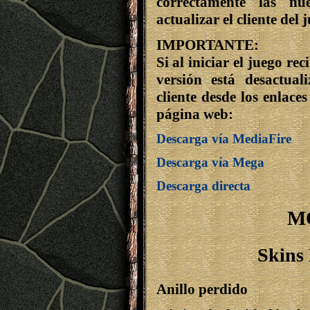
correctamente las nue
actualizar el cliente del 
IMPORTANTE
:
Si al iniciar el juego r
versión está desactual
cliente desde los enlaces
página web:
Descarga vía MediaFire
Descarga vía Mega
Descarga directa
M
Skins
Anillo perdido