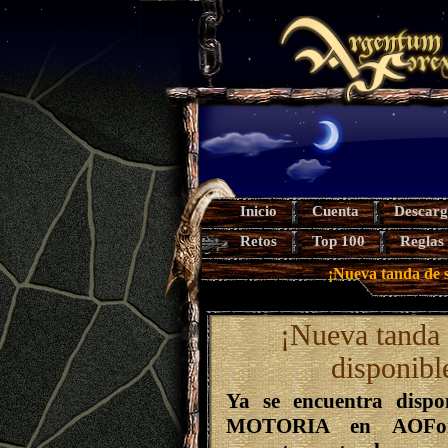
Inicio
Cuenta
Descarg
Retos
Top 100
Reglas
¡Nueva tanda de
¡Nueva tand
disponibl
Ya se encuentra dispo
MOTORIA
en AOFore