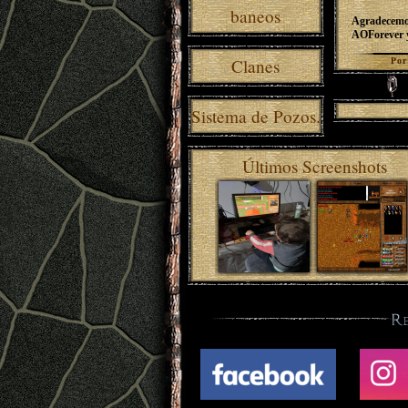
baneos
Agradecemos
AOForever y
Clanes
Po
Sistema de Pozos.
Últimos Screenshots