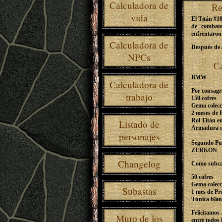
Calculadora de
Re
vida
El Titán #1
de combat
enfrentaron 
Calculadora de
Después de s
NPCs
C
BMW
Calculadora de
Por consagr
trabajo
150 cofres
Gema colecc
2 meses de
Rol Titán e
Listado de
Armadura d
personajes
Segundo Pu
ZERKON
Changelog
Como subcam
50 cofres
Gema colecc
Subastas
1 mes de P
Túnica blan
Felicitamos
Muro de los
entre todos 