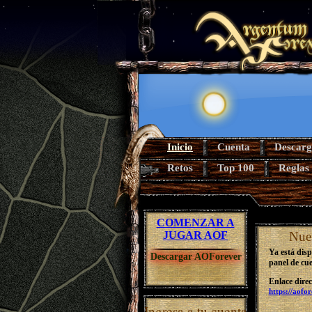
Inicio
Cuenta
Descarg
Retos
Top 100
Reglas
COMENZAR A
JUGAR AOF
Nue
Ya está dis
Descargar AOForever
panel de cue
Enlace direc
https://aofo
Ingresa a tu cuenta