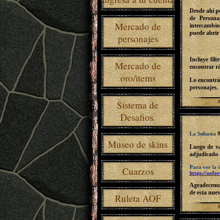
Desde ahí po
de Persona
Mercado de
intercambio
puede abrir 
personajes
Incluye fil
Mercado de
encontrar r
oro/items
Lo encontrás
personajes.
Sistema de
Desafios.
#
La Subasta
Museo de skins
Luego de va
adjudicado
Para ver la 
Cuarzos
https://aofor
Agradecemos
de esta nue
Ruleta AOF